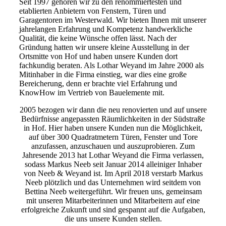
Seit 1997 gehören wir zu den renommiertesten und
etablierten Anbietern von Fenstern, Türen und
Garagentoren im Westerwald. Wir bieten Ihnen mit unserer
jahrelangen Erfahrung und Kompetenz handwerkliche
Qualität, die keine Wünsche offen lässt. Nach der
Gründung hatten wir unsere kleine Ausstellung in der
Ortsmitte von Hof und haben unsere Kunden dort
fachkundig beraten. Als Lothar Weyand im Jahre 2000 als
Mitinhaber in die Firma einstieg, war dies eine große
Bereicherung, denn er brachte viel Erfahrung und
KnowHow im Vertrieb von Bauelemente mit.
2005 bezogen wir dann die neu renovierten und auf unsere
Bedürfnisse angepassten Räumlichkeiten in der Südstraße
in Hof. Hier haben unsere Kunden nun die Möglichkeit,
auf über 300 Quadratmetern Türen, Fenster und Tore
anzufassen, anzuschauen und auszuprobieren. Zum
Jahresende 2013 hat Lothar Weyand die Firma verlassen,
sodass Markus Neeb seit Januar 2014 alleiniger Inhaber
von Neeb & Weyand ist. Im April 2018 verstarb Markus
Neeb plötzlich und das Unternehmen wird seitdem von
Bettina Neeb weitergeführt. Wir freuen uns, gemeinsam
mit unseren Mitarbeiterinnen und Mitarbeitern auf eine
erfolgreiche Zukunft und sind gespannt auf die Aufgaben,
die uns unsere Kunden stellen.